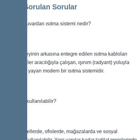
Sıkça Sorulan Sorular
Elektrikli duvardan ısıtma sistemi nedir?
Duvar yüzeyinin arkasına entegre edilen ısıtma kabloları
veya paneller aracılığıyla çalışan, ışınım (radyant) yoluyla
ısıyı odaya yayan modern bir ısıtma sistemidir.
Nerelerde kullanılabilir?
Evlerde, otellerde, ofislerde, mağazalarda ve sosyal
alanlarda kullanılabilir. Yeni yapılar kadar tadilat projelerinde