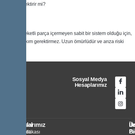
Bakım gerektirir mi?
Hayır. Hareketli parça içermeyen sabit bir sistem olduğu için,
düzenli bakım gerektirmez. Uzun ömürlüdür ve arıza riski
düşüktür.
Sosyal Medya
Hesaplarımız
Kurumsal
Politikalarımız
Ür
İl
Bi
Hakkımızda
KVKK Politikası
Pe