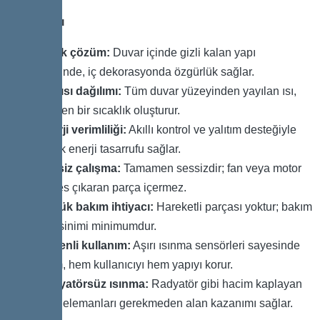
Avantajları
Estetik çözüm:
Duvar içinde gizli kalan yapı
sayesinde, iç dekorasyonda özgürlük sağlar.
•
Eşit ısı dağılımı:
Tüm duvar yüzeyinden yayılan ısı,
homojen bir sıcaklık oluşturur.
•
Enerji verimliliği:
Akıllı kontrol ve yalıtım desteğiyle
yüksek enerji tasarrufu sağlar.
•
Sessiz çalışma:
Tamamen sessizdir; fan veya motor
gibi ses çıkaran parça içermez.
•
Düşük bakım ihtiyacı:
Hareketli parçası yoktur; bakım
gereksinimi minimumdur.
•
Güvenli kullanım:
Aşırı ısınma sensörleri sayesinde
sistem, hem kullanıcıyı hem yapıyı korur.
•
Radyatörsüz ısınma:
Radyatör gibi hacim kaplayan
ısıtma elemanları gerekmeden alan kazanımı sağlar.