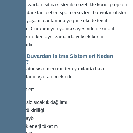
Elektrikli duvardan ısıtma sistemleri özellikle konut projeleri,
villalar, rezidanslar, oteller, spa merkezleri, banyolar, ofisler
ve modern yaşam alanlarında yoğun şekilde tercih
edilmektedir. Görünmeyen yapısı sayesinde dekoratif
bütünlüğü korurken aynı zamanda yüksek konfor
sağlamaktadır.
Elektrikli Duvardan Isıtma Sistemleri Neden
Kullanılır?
Klasik radyatör sistemleri modern yapılarda bazı
dezavantajlar oluşturabilmektedir.
Bu problemler:
Düzensiz sıcaklık dağılımı
Görüntü kirliliği
Alan kaybı
Yüksek enerji tüketimi