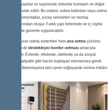
Duvardan yayılan ısı sayesinde ortamda homojen ve doğal
bir sıcaklık elde edilir. Bu sistem, ısıtma kabloları veya ısıtma
panelleri, termostatlar, yüzey sensörleri ve montaj
aksesuarlarından oluşur. Farklı yapı türlerinde ve iç cephe
yüzeylerinde güvenle uygulanabilir.
Elektrikli duvar ısıtma sistemleri hem
ana ısıtma
çözümü
olarak hem de
destekleyici konfor ısıtması
amacıyla
kullanılabilir. Evlerde, ofislerde, otellerde ya da sosyal
alanlarda radyatör gibi hacim kaplayan elemanlara gerek
kalmadan, dekorasyona tam uyum sağlayarak ısınma imkânı
sunar.