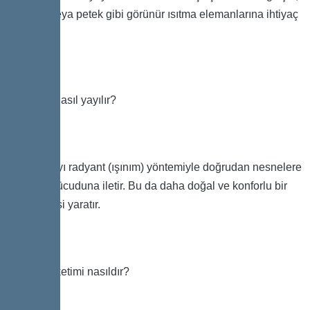
radyatör veya petek gibi görünür ısıtma elemanlarına ihtiyaç
duyulmaz.
Isı odada nasıl yayılır?
Sistem, ısıyı radyant (ışınım) yöntemiyle doğrudan nesnelere
ve insan vücuduna iletir. Bu da daha doğal ve konforlu bir
ısınma hissi yaratır.
Elektrik tüketimi nasıldır?