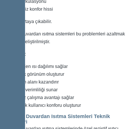
Toz sirkülasyonu
Yetersiz konfor hissi
şeklinde ortaya çıkabilir.
Elektrikli duvardan ısıtma sistemleri bu problemleri azaltmak
amacıyla geliştirilmiştir.
Avantajları:
Homojen ısı dağılımı sağlar
Estetik görünüm oluşturur
Yaşam alanı kazandırır
Enerji verimliliği sunar
Sessiz çalışma avantajı sağlar
Yüksek kullanıcı konforu oluşturur
Elektrikli Duvardan Isıtma Sistemleri Teknik
Özellikleri
Elektrikli duvardan ısıtma sistemlerinde özel rezistif ısıtıcı