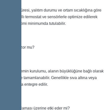
Kullanım süresi, yalıtım durumu ve ortam sıcaklığına göre
değişir. Akıllı termostat ve sensörlerle optimize edilerek
enerji tüketimi minimumda tutulabilir.
Kurulumu zor mu?
Hayır. Sistemin kurulumu, alanın büyüklüğüne bağlı olarak
kısa sürede tamamlanabilir. Genellikle sıva altına veya
yüzey altına entegre edilir.
Yüzey kaplaması üzerine etki eder mi?