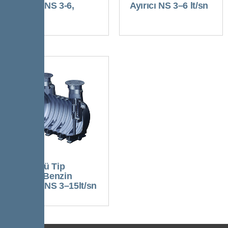
Ayırıcı NS 3-6,
Ayırıcı NS 3–6 lt/sn
class I
Gömülü Tip
Petrol/Benzin
Ayırıcı NS 3–15lt/sn