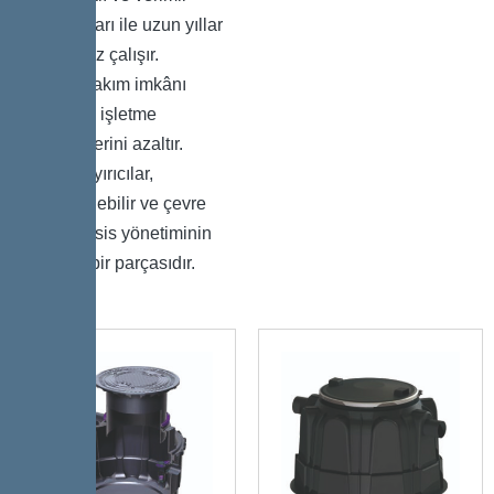
tasarımları ile uzun yıllar
sorunsuz çalışır.
Kolay bakım imkânı
sunarak işletme
maliyetlerini azaltır.
Petrol ayırıcılar,
sürdürülebilir ve çevre
dostu tesis yönetiminin
önemli bir parçasıdır.