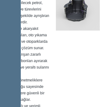
bulunabilecek petrol,
benzin ve türevlerini
güvenli şekilde ayrıştıran
sistemlerdir.
Özellikle akaryakıt
istasyonları, oto yıkama
tesisleri ve otoparklarda
etkin bir çözüm sunar.
Suya karışan zararlı
hidrokarbonları ayırarak
çevreyi ve yeraltı sularını
korur.
Yasal yönetmeliklere
uygunluğu sayesinde
işletmelere güvenli bir
altyapı sağlar.
Dayanıklı ve verimli