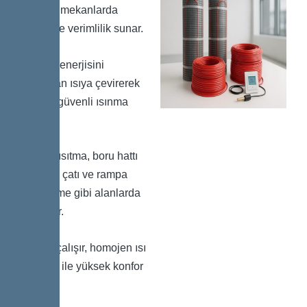
modern mekanlarda
konfor ve verimlilik sunar.
Elektrik enerjisini
doğrudan ısıya çevirerek
hızlı ve güvenli ısınma
sağlar.
Yerden ısıtma, boru hattı
koruma, çatı ve rampa
buz eritme gibi alanlarda
kullanılır.
Sessiz çalışır, homojen ısı
dağılımı ile yüksek konfor
sağlar.