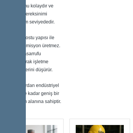
Kurulumu kolaydır ve
bakım gereksinimi
minimum seviyededir.
Çevre dostu yapısı ile
zararlı emisyon üretmez.
Enerji tasarrufu
sağlayarak işletme
maliyetlerini düşürür.
Konutlardan endüstriyel
tesislere kadar geniş bir
kullanım alanına sahiptir.