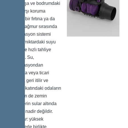
Geri akışa ve bodrumdaki
suya karşı koruma
Şiddetli bir fırtına ya da
yoğun yağmur sırasında
kanalizasyon sistemi
yüksek miktardaki suyu
yeterince hızlı tahliye
edemez. Su,
kanalizasyondan
konutlara veya ticari
binalara geri itilir ve
bodrum katındaki odaların
ve bazen de zemin
kattakilerin sular altında
kalması nadir değildir.
Sonuçlar: yüksek
maliyetlerle birlikte