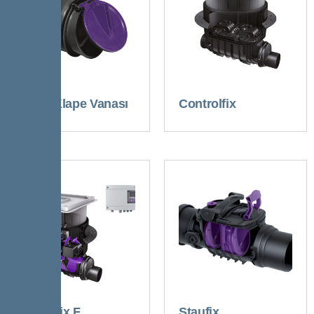
Boru Klape Vanası
Controlfix
Pumpfix F
Staufix