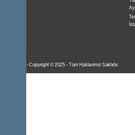
Ya
Ulaşın
Ayı
Ter
İs
IWS
- Copyright © 2025 - Tüm Haklarımız Saklıdır.