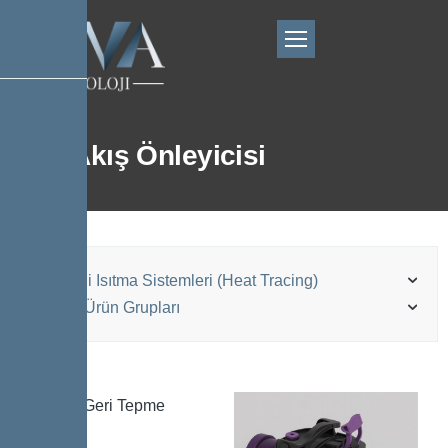
Geri Akış Önleyicisi
Elektrikli Isıtma Sistemleri (Heat Tracing)
Kessel Ürün Grupları
Kessel Geri Tepme
Vanası