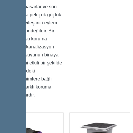
önemli hasarlar ve son
olarak da pek çok güçlük.
Ancak iyileştirici eylem
hiç de zor değildir. Bir
durgun su koruma
sistemi, kanalizasyon
sistemi suyunun binaya
girmesini etkili bir şekilde
önler. Eldeki
gereksinimlere bağlı
olarak, farklı koruma
türleri vardır.