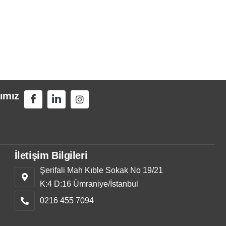
ımız
İletişim Bilgileri
Şerifali Mah Kıble Sokak No 19/21
K:4 D:16 Ümraniye/İstanbul
0216 455 7094