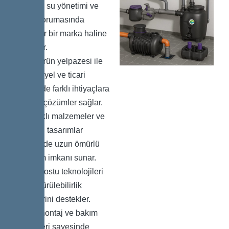
sunarak su yönetimi ve
çevre korumasında
güvenilir bir marka haline
gelmiştir.
Geniş ürün yelpazesi ile
endüstriyel ve ticari
tesislerde farklı ihtiyaçlara
yönelik çözümler sağlar.
Dayanıklı malzemeler ve
yenilikçi tasarımlar
sayesinde uzun ömürlü
kullanım imkanı sunar.
Çevre dostu teknolojileri
ile sürdürülebilirlik
hedeflerini destekler.
Kolay montaj ve bakım
özellikleri sayesinde