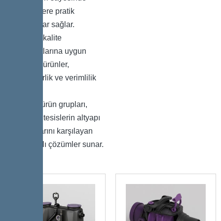
işletmelere pratik
avantajlar sağlar.
Yüksek kalite
standartlarına uygun
üretilen ürünler,
güvenilirlik ve verimlilik
sağlar.
Kessel ürün grupları,
modern tesislerin altyapı
ihtiyaçlarını karşılayan
kapsamlı çözümler sunar.