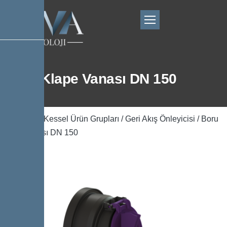
Boru Klape Vanası DN 150
Ana Sayfa
/
Kessel Ürün Grupları
/
Geri Akış Önleyicisi
/ Boru
Klape Vanası DN 150