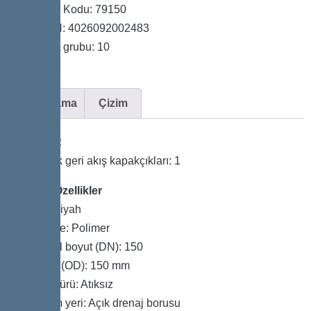
Ürün Kodu: 79150
GTIN: 4026092002483
Fiyat grubu: 10
Açıklama
Çizim
Varyant
Mekanik geri akış kapakçıkları: 1
Genel Özellikler
Renk: Siyah
Malzeme: Polimer
Nominal boyut (DN): 150
Dış çap (OD): 150 mm
Atık su türü: Atıksız
Kurulum yeri: Açık drenaj borusu