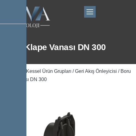
Boru Klape Vanası DN 300
Ana Sayfa
/
Kessel Ürün Grupları
/
Geri Akış Önleyicisi
/ Boru
Klape Vanası DN 300