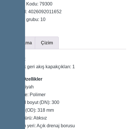
Ürün Kodu: 79300
GTIN: 4026092011652
Fiyat grubu: 10
Açıklama
Çizim
Varyant
Mekanik geri akış kapakçıkları: 1
Genel Özellikler
Renk: Siyah
Malzeme: Polimer
Nominal boyut (DN): 300
Dış çap (OD): 318 mm
Atık su türü: Atıksız
Kurulum yeri: Açık drenaj borusu