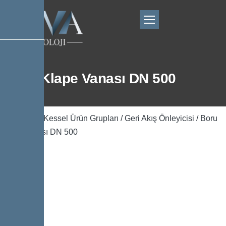
Boru Klape Vanası DN 500
Ana Sayfa
/
Kessel Ürün Grupları
/
Geri Akış Önleyicisi
/ Boru
Klape Vanası DN 500