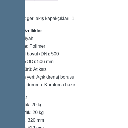
Varyant
Mekanik geri akış kapakçıkları: 1
Genel Özellikler
Renk: Siyah
Malzeme: Polimer
Nominal boyut (DN): 500
Dış çap (OD): 506 mm
Atık su türü: Atıksız
Kurulum yeri: Açık drenaj borusu
Teslimat durumu: Kuruluma hazır
Boyutlar
Net ağırlık: 20 kg
Brüt ağırlık: 20 kg
Uzunluk: 320 mm
Genişlik: 522 mm