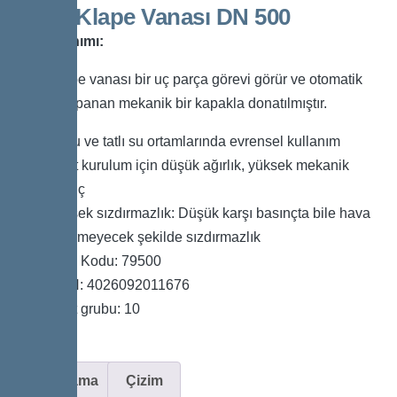
Boru Klape Vanası DN 500
Ürün Tanımı:
Boru klape vanası bir uç parça görevi görür ve otomatik
olarak kapanan mekanik bir kapakla donatılmıştır.
Tuzlu ve tatlı su ortamlarında evrensel kullanım
Basit kurulum için düşük ağırlık, yüksek mekanik
direnç
Yüksek sızdırmazlık: Düşük karşı basınçta bile hava
geçirmeyecek şekilde sızdırmazlık
Ürün Kodu: 79500
GTIN: 4026092011676
Fiyat grubu: 10
Açıklama
Çizim