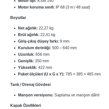
Motor tipi:
KSM 140
Motor koruma sınıfı:
IP 68 (3 m / 48 saat)
Boyutlar
Net ağırlık:
22,27 kg
Brüt ağırlık:
22,41 kg
Giriş-çıkış düşey farkı:
9 mm
Kurulum derinliği:
500 – 640 mm
Uzunluk:
656 mm
Genişlik:
350 mm
Yükseklik:
422 mm
Paket ölçüleri (U x G x Y):
785 × 385 × 465 mm
Tank / Drenaj Gövdesi
Manşon versiyonu:
Saplama ve manşon dâhil
Kapak Özellikleri