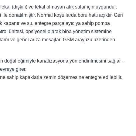
kal (dışkılı) ve fekal olmayan atık sular için uygundur.
le donatılmıştır. Normal koşullarda boru hattı açıktır. Geri
ak kapanır ve su, entegre parçalayıcıya sahip pompa
kontrol ünitesi, opsiyonel olarak bina yönetim sistemine
. Alarm ve genel arıza mesajları GSM arayüzü üzerinden
n doğal eğimiyle kanalizasyona yönlendirilmesini sağlar –
vreye girer.
rine sahip kapaklarla zemin döşemesine entegre edilebilir.