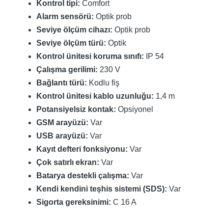
Kontrol tipi:
Comfort
Alarm sensörü:
Optik prob
Seviye ölçüm cihazı:
Optik prob
Seviye ölçüm türü:
Optik
Kontrol ünitesi koruma sınıfı:
IP 54
Çalışma gerilimi:
230 V
Bağlantı türü:
Kodlu fiş
Kontrol ünitesi kablo uzunluğu:
1,4 m
Potansiyelsiz kontak:
Opsiyonel
GSM arayüzü:
Var
USB arayüzü:
Var
Kayıt defteri fonksiyonu:
Var
Çok satırlı ekran:
Var
Batarya destekli çalışma:
Var
Kendi kendini teşhis sistemi (SDS):
Var
Sigorta gereksinimi:
C 16 A