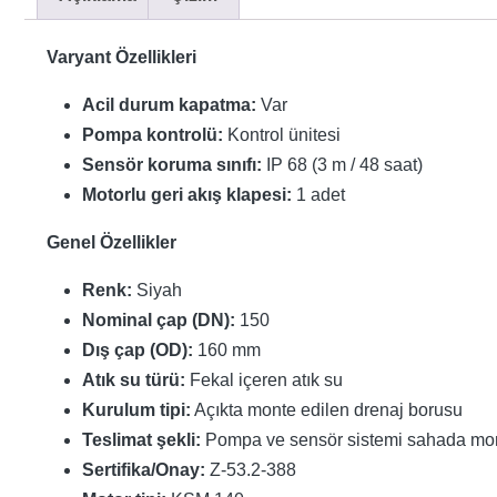
Varyant Özellikleri
Acil durum kapatma:
Var
Pompa kontrolü:
Kontrol ünitesi
Sensör koruma sınıfı:
IP 68 (3 m / 48 saat)
Motorlu geri akış klapesi:
1 adet
Genel Özellikler
Renk:
Siyah
Nominal çap (DN):
150
Dış çap (OD):
160 mm
Atık su türü:
Fekal içeren atık su
Kurulum tipi:
Açıkta monte edilen drenaj borusu
Teslimat şekli:
Pompa ve sensör sistemi sahada monte
Sertifika/Onay:
Z-53.2-388