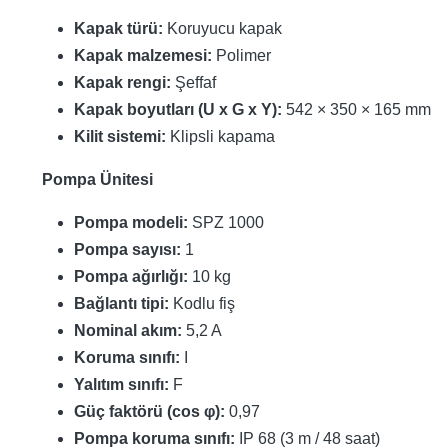
Kapak türü:
Koruyucu kapak
Kapak malzemesi:
Polimer
Kapak rengi:
Şeffaf
Kapak boyutları (U x G x Y):
542 × 350 × 165 mm
Kilit sistemi:
Klipsli kapama
Pompa Ünitesi
Pompa modeli:
SPZ 1000
Pompa sayısı:
1
Pompa ağırlığı:
10 kg
Bağlantı tipi:
Kodlu fiş
Nominal akım:
5,2 A
Koruma sınıfı:
I
Yalıtım sınıfı:
F
Güç faktörü (cos φ):
0,97
Pompa koruma sınıfı:
IP 68 (3 m / 48 saat)