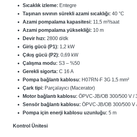
Sıcaklık izleme:
Entegre
Taşınan sıvının sürekli azami sıcaklığı:
40 °C
Azami pompalama kapasitesi:
11,5 m³/saat
Azami pompalama yüksekliği:
10 m
Devir hızı:
2800 d/dk
Giriş gücü (P1):
1,2 kW
Çıkış gücü (P2):
0,69 kW
Çalışma modu:
S3 – %50
Gerekli sigorta:
C 16 A
Pompa bağlantı kablosu:
H07RN-F 3G 1,5 mm²
Çark tipi:
Parçalayıcı (Macerator)
Motor bağlantı kablosu:
ÖPVC-JB/OB 300/500 V / 3
Sensör bağlantı kablosu:
ÖPVC-JB/OB 300/500 V /
Pompa için enerji kablosu uzunluğu:
5 m
Kontrol Ünitesi