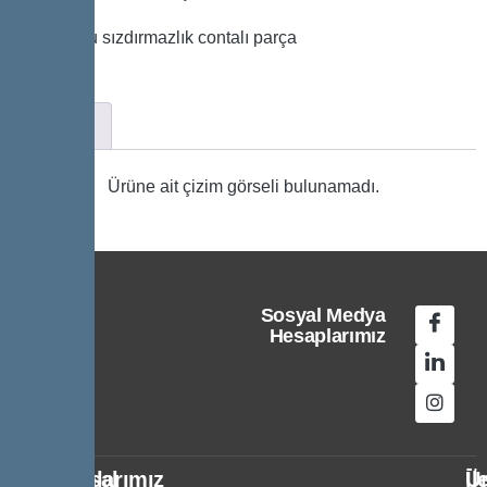
Ø 63 boru sızdırmazlık contalı parça
Çizim
Ürüne ait çizim görseli bulunamadı.
Sosyal Medya
Hesaplarımız
Kurumsal
Politikalarımız
Ür
İl