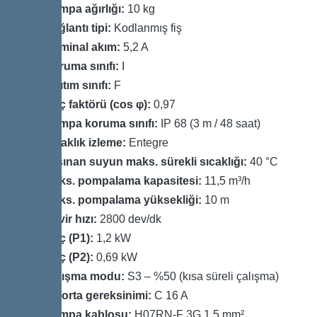
Pompa ağırlığı:
10 kg
Bağlantı tipi:
Kodlanmış fiş
Nominal akım:
5,2 A
Koruma sınıfı:
I
Yalıtım sınıfı:
F
Güç faktörü (cos φ):
0,97
Pompa koruma sınıfı:
IP 68 (3 m / 48 saat)
Sıcaklık izleme:
Entegre
Taşınan suyun maks. sürekli sıcaklığı:
40 °C
Maks. pompalama kapasitesi:
11,5 m³/h
Maks. pompalama yüksekliği:
10 m
Devir hızı:
2800 dev/dk
Güç (P1):
1,2 kW
Güç (P2):
0,69 kW
Çalışma modu:
S3 – %50 (kısa süreli çalışma)
Sigorta gereksinimi:
C 16 A
Pompa kablosu:
H07RN-F 3G 1,5 mm²