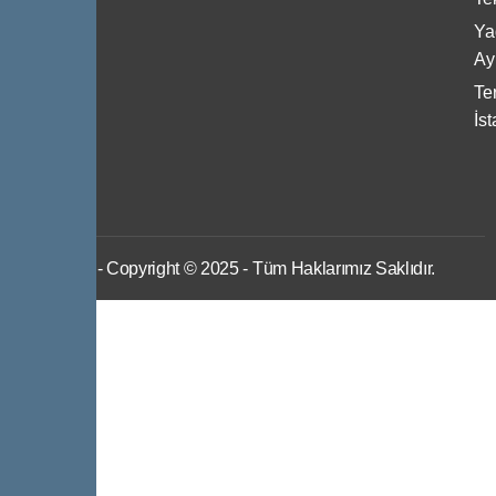
Bize
Ya
Ulaşın
Ayı
Ter
İs
IWS
- Copyright © 2025 - Tüm Haklarımız Saklıdır.