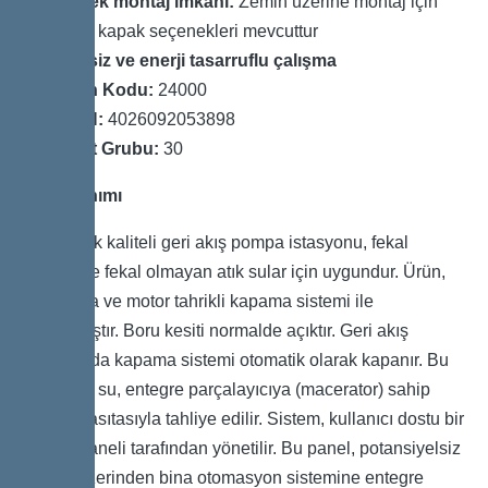
Esnek montaj imkânı:
Zemin üzerine montaj için
farklı kapak seçenekleri mevcuttur
Sessiz ve enerji tasarruflu çalışma
Ürün Kodu:
24000
GTIN:
4026092053898
Fiyat Grubu:
30
Ürün Tanımı
Bu yüksek kaliteli geri akış pompa istasyonu, fekal
(dışkılı) ve fekal olmayan atık sular için uygundur. Ürün,
bir pompa ve motor tahrikli kapama sistemi ile
donatılmıştır. Boru kesiti normalde açıktır. Geri akış
durumunda kapama sistemi otomatik olarak kapanır. Bu
aşamada su, entegre parçalayıcıya (macerator) sahip
pompa vasıtasıyla tahliye edilir. Sistem, kullanıcı dostu bir
kontrol paneli tarafından yönetilir. Bu panel, potansiyelsiz
kontak üzerinden bina otomasyon sistemine entegre