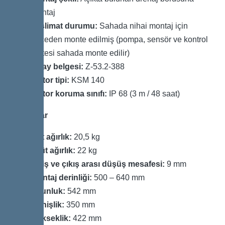
montaj
Teslimat durumu:
Sahada nihai montaj için
önceden monte edilmiş (pompa, sensör ve kontrol
ünitesi sahada monte edilir)
Onay belgesi:
Z-53.2-388
Motor tipi:
KSM 140
Motor koruma sınıfı:
IP 68 (3 m / 48 saat)
Boyutlar
Net ağırlık:
20,5 kg
Brüt ağırlık:
22 kg
Giriş ve çıkış arası düşüş mesafesi:
9 mm
Montaj derinliği:
500 – 640 mm
Uzunluk:
542 mm
Genişlik:
350 mm
Yükseklik:
422 mm