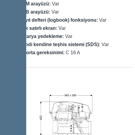
GSM arayüzü:
Var
USB arayüzü:
Var
Kayıt defteri (logbook) fonksiyonu:
Var
Çok satırlı ekran:
Var
Batarya yedekleme:
Var
Kendi kendine teşhis sistemi (SDS):
Var
Sigorta gereksinimi:
C 16 A