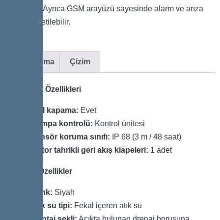
edilebilir. Ayrıca GSM arayüzü sayesinde alarm ve arıza
bilgileri iletilebilir.
Açıklama
Çizim
Varyant Özellikleri
Acil kapama:
Evet
Pompa kontrolü:
Kontrol ünitesi
Sensör koruma sınıfı:
IP 68 (3 m / 48 saat)
Motor tahrikli geri akış klapeleri:
1 adet
Genel Özellikler
Renk:
Siyah
Atık su tipi:
Fekal içeren atık su
Montaj şekli:
Açıkta bulunan drenaj borusuna