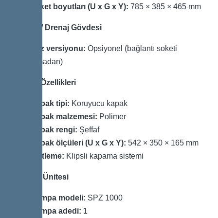
Paket boyutları (U x G x Y):
785 × 385 × 465 mm
Gövde / Drenaj Gövdesi
Priz versiyonu:
Opsiyonel (bağlantı soketi
olmadan)
Kapak Özellikleri
Kapak tipi:
Koruyucu kapak
Kapak malzemesi:
Polimer
Kapak rengi:
Şeffaf
Kapak ölçüleri (U x G x Y):
542 × 350 × 165 mm
Kilitleme:
Klipsli kapama sistemi
Pompa Ünitesi
Pompa modeli:
SPZ 1000
Pompa adedi:
1