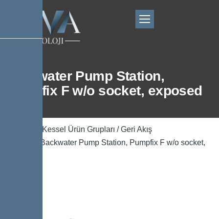
Backwater Pump Station,
Pumpfix F w/o socket, exposed
Ana Sayfa
/
Kessel Ürün Grupları
/
Geri Akış
Önleyicisi
/ Backwater Pump Station, Pumpfix F w/o socket,
exposed