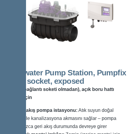
Backwater Pump Station, Pumpfix
F w/o socket, exposed
Prizsiz (bağlantı soketi olmadan), açık boru hattı
montajı için
Geri akış pompa istasyonu:
Atık suyun doğal
eğimle kanalizasyona akmasını sağlar – pompa
yalnızca geri akış durumunda devreye girer