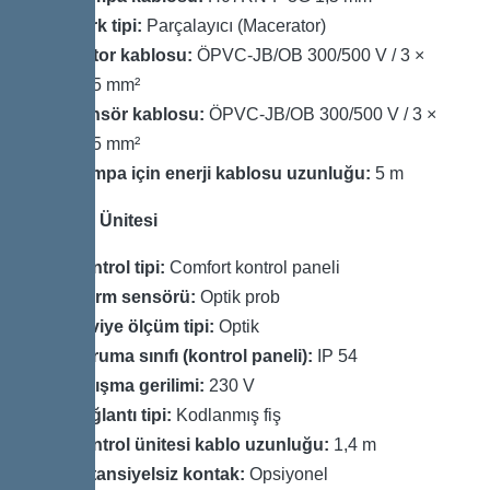
Çark tipi:
Parçalayıcı (Macerator)
Motor kablosu:
ÖPVC-JB/OB 300/500 V / 3 ×
0,75 mm²
Sensör kablosu:
ÖPVC-JB/OB 300/500 V / 3 ×
0,75 mm²
Pompa için enerji kablosu uzunluğu:
5 m
Kontrol Ünitesi
Kontrol tipi:
Comfort kontrol paneli
Alarm sensörü:
Optik prob
Seviye ölçüm tipi:
Optik
Koruma sınıfı (kontrol paneli):
IP 54
Çalışma gerilimi:
230 V
Bağlantı tipi:
Kodlanmış fiş
Kontrol ünitesi kablo uzunluğu:
1,4 m
Potansiyelsiz kontak:
Opsiyonel