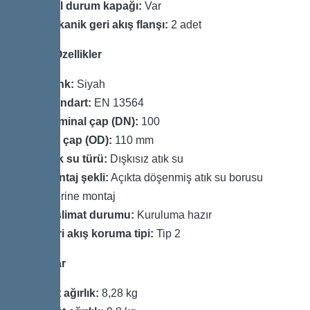
Acil durum kapağı:
Var
Mekanik geri akış flanşı:
2 adet
Genel Özellikler
Renk:
Siyah
Standart:
EN 13564
Nominal çap (DN):
100
Dış çap (OD):
110 mm
Atık su türü:
Dışkısız atık su
Montaj şekli:
Açıkta döşenmiş atık su borusu
üzerine montaj
Teslimat durumu:
Kuruluma hazır
Geri akış koruma tipi:
Tip 2
Boyutlar
Net ağırlık:
8,28 kg