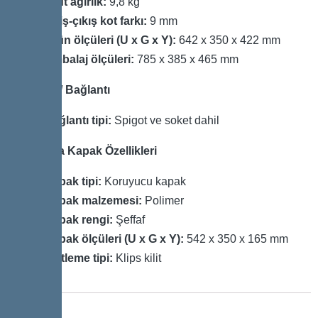
Brüt ağırlık:
9,8 kg
Giriş-çıkış kot farkı:
9 mm
Ürün ölçüleri (U x G x Y):
642 x 350 x 422 mm
Ambalaj ölçüleri:
785 x 385 x 465 mm
Gövde / Bağlantı
Bağlantı tipi:
Spigot ve soket dahil
Koruma Kapak Özellikleri
Kapak tipi:
Koruyucu kapak
Kapak malzemesi:
Polimer
Kapak rengi:
Şeffaf
Kapak ölçüleri (U x G x Y):
542 x 350 x 165 mm
Kilitleme tipi:
Klips kilit