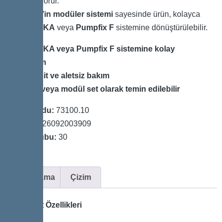
da işlev görür.
KESSEL’in modüler sistemi
sayesinde ürün, kolayca
Staufix FKA
veya
Pumpfix F
sistemine dönüştürülebilir.
Staufix FKA veya Pumpfix F sistemine kolay
dönüşüm
Hızlı, basit ve aletsiz bakım
Tam set veya modül set olarak temin edilebilir
Ürün Kodu:
73100.10
GTIN:
4026092003909
Fiyat Grubu:
30
Açıklama
Çizim
Varyant Özellikleri