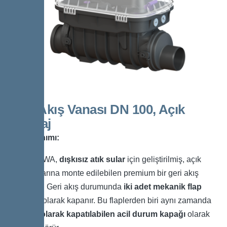
Geri Akış Vanası DN 100, Açık
Montaj
Ürün Tanımı:
Staufix SWA,
dışkısız atık sular
için geliştirilmiş, açık
boru hatlarına monte edilebilen premium bir geri akış
vanasıdır. Geri akış durumunda
iki adet mekanik flap
otomatik olarak kapanır. Bu flaplerden biri aynı zamanda
manuel olarak kapatılabilen acil durum kapağı
olarak