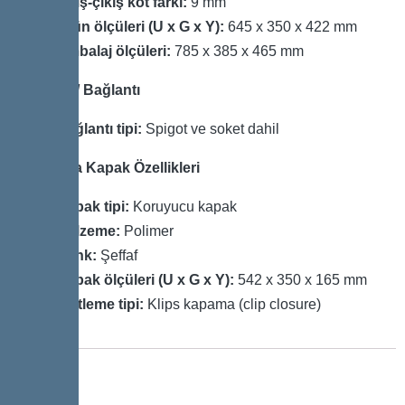
Giriş-çıkış kot farkı:
9 mm
Ürün ölçüleri (U x G x Y):
645 x 350 x 422 mm
Ambalaj ölçüleri:
785 x 385 x 465 mm
Gövde / Bağlantı
Bağlantı tipi:
Spigot ve soket dahil
Koruma Kapak Özellikleri
Kapak tipi:
Koruyucu kapak
Malzeme:
Polimer
Renk:
Şeffaf
Kapak ölçüleri (U x G x Y):
542 x 350 x 165 mm
Kilitleme tipi:
Klips kapama (clip closure)