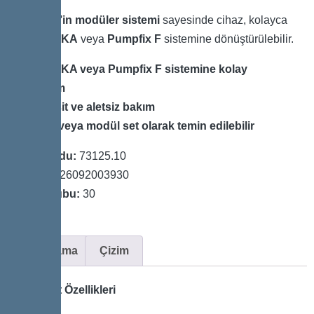
görür.
KESSEL’in modüler sistemi
sayesinde cihaz, kolayca
Staufix FKA
veya
Pumpfix F
sistemine dönüştürülebilir.
Staufix FKA veya Pumpfix F sistemine kolay
dönüşüm
Hızlı, basit ve aletsiz bakım
Tam set veya modül set olarak temin edilebilir
Ürün Kodu:
73125.10
GTIN:
4026092003930
Fiyat Grubu:
30
Açıklama
Çizim
Varyant Özellikleri