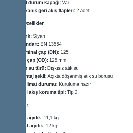
Acil durum kapağı:
Var
Mekanik geri akış flapleri:
2 adet
Genel Özellikler
Renk:
Siyah
Standart:
EN 13564
Nominal çap (DN):
125
Dış çap (OD):
125 mm
Atık su türü:
Dışkısız atık su
Montaj şekli:
Açıkta döşenmiş atık su borusu
Teslimat durumu:
Kuruluma hazır
Geri akış koruma tipi:
Tip 2
Boyutlar
Net ağırlık:
11,1 kg
Brüt ağırlık:
12 kg