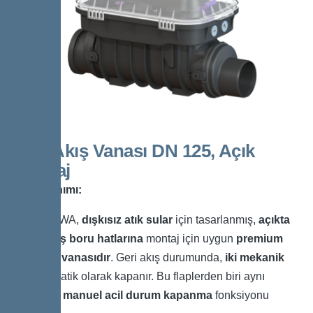
Geri Akış Vanası DN 125, Açık
Montaj
Ürün Tanımı:
Staufix SWA,
dışkısız atık sular
için tasarlanmış,
açıkta
döşenmiş boru hatlarına
montaj için uygun
premium
geri akış vanasıdır
. Geri akış durumunda,
iki mekanik
flap
otomatik olarak kapanır. Bu flaplerden biri aynı
zamanda
manuel acil durum kapanma
fonksiyonu