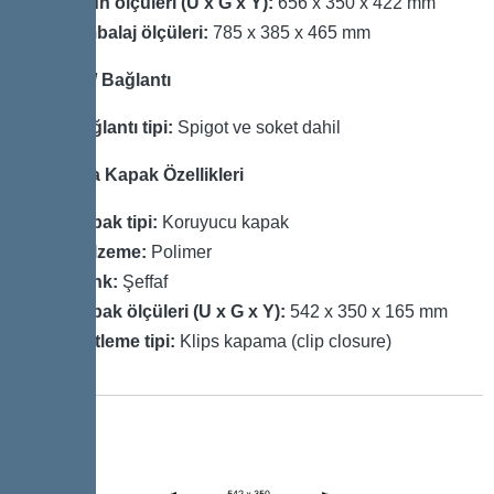
Ürün ölçüleri (U x G x Y):
656 x 350 x 422 mm
Ambalaj ölçüleri:
785 x 385 x 465 mm
Gövde / Bağlantı
Bağlantı tipi:
Spigot ve soket dahil
Koruma Kapak Özellikleri
Kapak tipi:
Koruyucu kapak
Malzeme:
Polimer
Renk:
Şeffaf
Kapak ölçüleri (U x G x Y):
542 x 350 x 165 mm
Kilitleme tipi:
Klips kapama (clip closure)