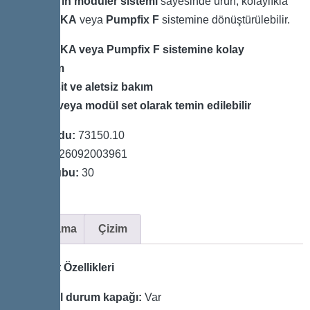
KESSEL’in modüler sistemi
sayesinde ürün, kolaylıkla
Staufix FKA
veya
Pumpfix F
sistemine dönüştürülebilir.
Staufix FKA veya Pumpfix F sistemine kolay
dönüşüm
Hızlı, basit ve aletsiz bakım
Tam set veya modül set olarak temin edilebilir
Ürün Kodu:
73150.10
GTIN:
4026092003961
Fiyat Grubu:
30
Açıklama
Çizim
Varyant Özellikleri
Acil durum kapağı:
Var