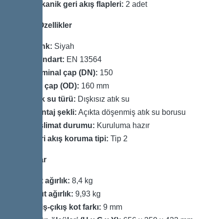
Mekanik geri akış flapleri:
2 adet
Genel Özellikler
Renk:
Siyah
Standart:
EN 13564
Nominal çap (DN):
150
Dış çap (OD):
160 mm
Atık su türü:
Dışkısız atık su
Montaj şekli:
Açıkta döşenmiş atık su borusu
Teslimat durumu:
Kuruluma hazır
Geri akış koruma tipi:
Tip 2
Boyutlar
Net ağırlık:
8,4 kg
Brüt ağırlık:
9,93 kg
Giriş-çıkış kot farkı:
9 mm