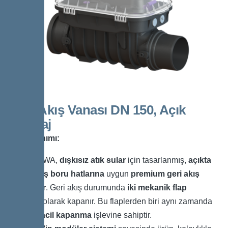
Geri Akış Vanası DN 150, Açık
Montaj
Ürün Tanımı:
Staufix SWA,
dışkısız atık sular
için tasarlanmış,
açıkta
döşenmiş boru hatlarına
uygun
premium geri akış
vanasıdır
. Geri akış durumunda
iki mekanik flap
otomatik olarak kapanır. Bu flaplerden biri aynı zamanda
manuel acil kapanma
işlevine sahiptir.