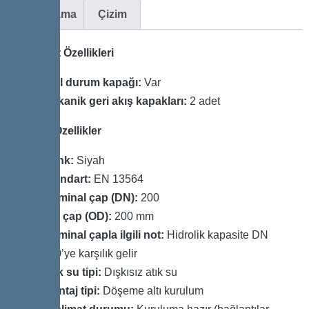
Açıklama
Çizim
Varyant Özellikleri
Acil durum kapağı:
Var
Mekanik geri akış kapakları:
2 adet
Genel Özellikler
Renk:
Siyah
Standart:
EN 13564
Nominal çap (DN):
200
Dış çap (OD):
200 mm
Nominal çapla ilgili not:
Hidrolik kapasite DN
150’ye karşılık gelir
Atık su tipi:
Dışkısız atık su
Montaj tipi:
Döşeme altı kurulum