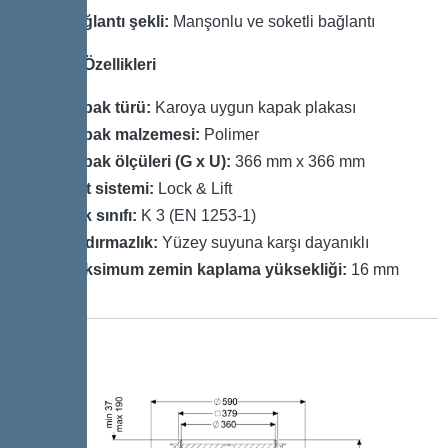
Bağlantı şekli:
Manşonlu ve soketli bağlantı
Kapak Özellikleri
Kapak türü:
Karoya uygun kapak plakası
Kapak malzemesi:
Polimer
Kapak ölçüleri (G x U):
366 mm x 366 mm
Kilit sistemi:
Lock & Lift
Yük sınıfı:
K 3 (EN 1253-1)
Sızdırmazlık:
Yüzey suyuna karşı dayanıklı
Maksimum zemin kaplama yüksekliği:
16 mm