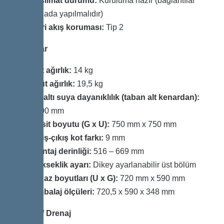
Teslimat durumu:
Kuruluma hazır (bağlantılar
sahada yapılmalıdır)
Geri akış koruması:
Tip 2
Boyutlar
Net ağırlık:
14 kg
Brüt ağırlık:
19,5 kg
Yeraltı suya dayanıklılık (taban alt kenardan):
3000 mm
Kesit boyutu (G x U):
750 mm x 750 mm
Giriş-çıkış kot farkı:
9 mm
Montaj derinliği:
516 – 669 mm
Yükseklik ayarı:
Dikey ayarlanabilir üst bölüm
Cihaz boyutları (U x G):
720 mm x 590 mm
Ambalaj ölçüleri:
720,5 x 590 x 348 mm
Gövde / Drenaj