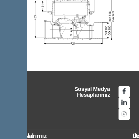
Sosyal Medya
Hesaplarımız
Kurumsal
Politikalarımız
Ür
İl