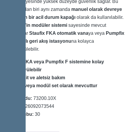
kapak
sayesinde yüksek düzeyde güvenlik sağlar. Bu
kapaklardan biri aynı zamanda
manuel olarak devreye
alınabilen bir acil durum kapağı
olarak da kullanılabilir.
KESSEL’in modüler sistemi
sayesinde mevcut
kurulumlar
Staufix FKA otomatik vana
ya veya
Pumpfix
F pompalı geri akış istasyonu
na kolayca
dönüştürülebilir.
Staufix FKA veya Pumpfix F sistemine kolay
dönüştürülebilir
Hızlı, basit ve aletsiz bakım
Tam set veya modül set olarak mevcuttur
Ürün Kodu:
73200.10X
GTIN:
4026092073544
Fiyat Grubu:
30