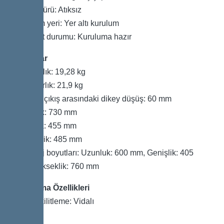
Atık su türü: Atıksız
Kurulum yeri: Yer altı kurulum
Teslimat durumu: Kuruluma hazır
Boyutlar
Net ağırlık: 19,28 kg
Brüt ağırlık: 21,9 kg
Giriş ve çıkış arasındaki dikey düşüş: 60 mm
Uzunluk: 730 mm
Genişlik: 455 mm
Yükseklik: 485 mm
Ambalaj boyutları: Uzunluk: 600 mm, Genişlik: 405
mm, Yükseklik: 760 mm
Kapsama Özellikleri
Kapak kilitleme: Vidalı