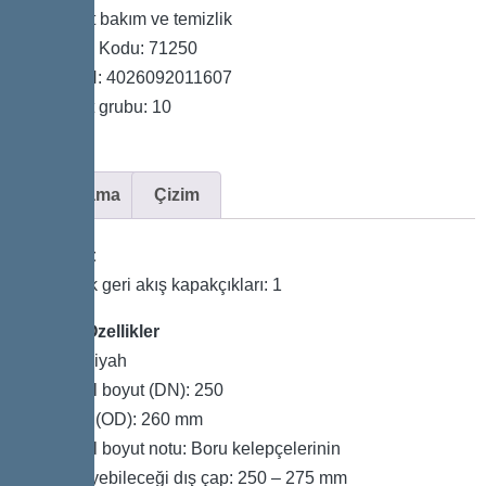
Basit bakım ve temizlik
Ürün Kodu: 71250
GTIN: 4026092011607
Fiyat grubu: 10
Açıklama
Çizim
Varyant
Mekanik geri akış kapakçıkları: 1
Genel Özellikler
Renk: Siyah
Nominal boyut (DN): 250
Dış çap (OD): 260 mm
Nominal boyut notu: Boru kelepçelerinin
köprüleyebileceği dış çap: 250 – 275 mm