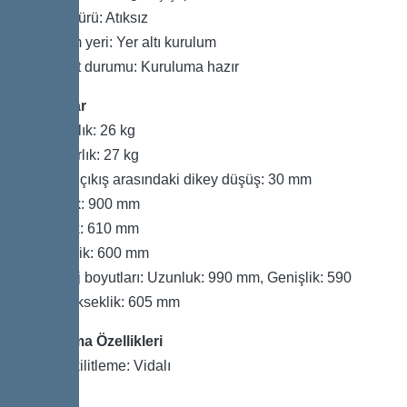
Atık su türü: Atıksız
Kurulum yeri: Yer altı kurulum
Teslimat durumu: Kuruluma hazır
Boyutlar
Net ağırlık: 26 kg
Brüt ağırlık: 27 kg
Giriş ve çıkış arasındaki dikey düşüş: 30 mm
Uzunluk: 900 mm
Genişlik: 610 mm
Yükseklik: 600 mm
Ambalaj boyutları: Uzunluk: 990 mm, Genişlik: 590
mm, Yükseklik: 605 mm
Kapsama Özellikleri
Kapak kilitleme: Vidalı