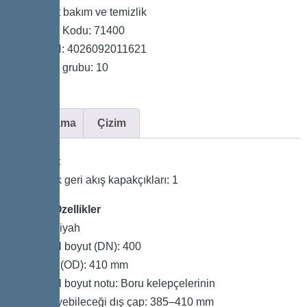
Basit bakım ve temizlik
Ürün Kodu: 71400
GTIN: 4026092011621
Fiyat grubu: 10
Açıklama
Çizim
Varyant
Mekanik geri akış kapakçıkları: 1
Genel Özellikler
Renk: Siyah
Nominal boyut (DN): 400
Dış çap (OD): 410 mm
Nominal boyut notu: Boru kelepçelerinin
köprüleyebileceği dış çap: 385–410 mm