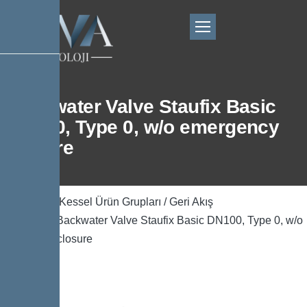
Backwater Valve Staufix Basic
DN100, Type 0, w/o emergency
closure
Ana Sayfa
/
Kessel Ürün Grupları
/
Geri Akış
Önleyicisi
/ Backwater Valve Staufix Basic DN100, Type 0, w/o
emergency closure