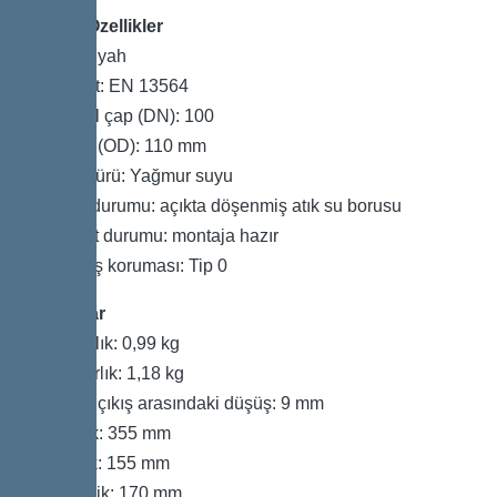
Genel Özellikler
Renk: siyah
Standart: EN 13564
Nominal çap (DN): 100
Dış çap (OD): 110 mm
Atık su türü: Yağmur suyu
Montaj durumu: açıkta döşenmiş atık su borusu
Teslimat durumu: montaja hazır
Geri akış koruması: Tip 0
Boyutlar
Net ağırlık: 0,99 kg
Brüt ağırlık: 1,18 kg
Giriş ve çıkış arasındaki düşüş: 9 mm
Uzunluk: 355 mm
Genişlik: 155 mm
Yükseklik: 170 mm