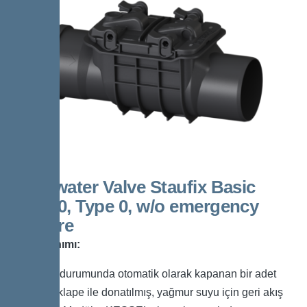
Backwater Valve Staufix Basic
DN100, Type 0, w/o emergency
closure
Ürün Tanımı:
Geri akış durumunda otomatik olarak kapanan bir adet
mekanik klape ile donatılmış, yağmur suyu için geri akış