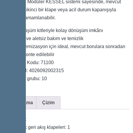
vanasıdır. Modüler KESSEL sistemi sayesinde, mevcut
sistemler ikinci bir klape veya acil durum kapanışıyla
kolayca tamamlanabilir.
Dönüşüm kitleriyle kolay dönüşüm imkânı
Hızlı ve aletsiz bakım ve temizlik
Modernizasyon için ideal, mevcut borulara sonradan
da monte edilebilir
Ürün Kodu: 71100
GTIN: 4026092002315
Fiyat grubu: 10
Açıklama
Çizim
Varyant
Mekanik geri akış klapeleri: 1