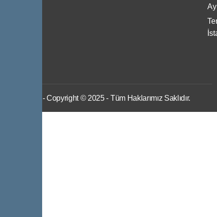
Ayı
Ter
İs
IWS
- Copyright © 2025 - Tüm Haklarımız Saklıdır.