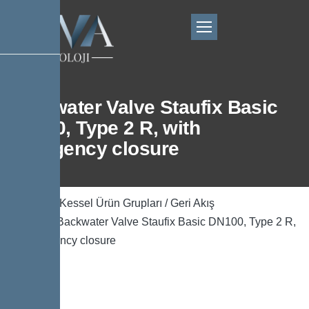
Backwater Valve Staufix Basic
DN100, Type 2 R, with
emergency closure
Ana Sayfa
/
Kessel Ürün Grupları
/
Geri Akış
Önleyicisi
/ Backwater Valve Staufix Basic DN100, Type 2 R,
with emergency closure