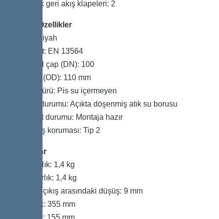
Mekanik geri akış klapeleri: 2
Genel Özellikler
Renk: Siyah
Standart: EN 13564
Nominal çap (DN): 100
Dış çap (OD): 110 mm
Atık su türü: Pis su içermeyen
Montaj durumu: Açıkta döşenmiş atık su borusu
Teslimat durumu: Montaja hazır
Geri akış koruması: Tip 2
Boyutlar
Net ağırlık: 1,4 kg
Brüt ağırlık: 1,4 kg
Giriş ve çıkış arasındaki düşüş: 9 mm
Uzunluk: 355 mm
Genişlik: 155 mm