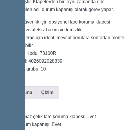
donatılmıştır. Klapelerden biri aynı zamanda elle
kapatılabilen acil durum kapanışı olarak görev yapar.
Ek güvenlik için opsiyonel fare koruma klapesi
Hızlı ve aletsiz bakım ve temizlik
Yenileme için ideal, mevcut borulara sonradan monte
edilebilir
Ürün Kodu: 73100R
GTIN: 4026092028339
Fiyat grubu: 10
Açıklama
Çizim
Varyant
Paslanmaz çelik fare koruma klapesi: Evet
Acil durum kapanışı: Evet