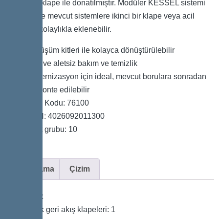
mekanik klape ile donatılmıştır. Modüler KESSEL sistemi
sayesinde mevcut sistemlere ikinci bir klape veya acil
kapanış kolaylıkla eklenebilir.
Dönüşüm kitleri ile kolayca dönüştürülebilir
Hızlı ve aletsiz bakım ve temizlik
Modernizasyon için ideal, mevcut borulara sonradan
da monte edilebilir
Ürün Kodu: 76100
GTIN: 4026092011300
Fiyat grubu: 10
Açıklama
Çizim
Varyant
Mekanik geri akış klapeleri: 1