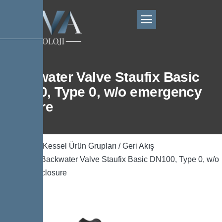
Backwater Valve Staufix Basic
DN100, Type 0, w/o emergency
closure
Ana Sayfa
/
Kessel Ürün Grupları
/
Geri Akış
Önleyicisi
/ Backwater Valve Staufix Basic DN100, Type 0, w/o
emergency closure