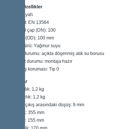
Genel Özellikler
Renk: siyah
Standart: EN 13564
Nominal çap (DN): 100
Dış çap (OD): 100 mm
Atık su türü: Yağmur suyu
Montaj durumu: açıkta döşenmiş atık su borusu
Teslimat durumu: montaja hazır
Geri akış koruması: Tip 0
Boyutlar
Net ağırlık: 1,2 kg
Brüt ağırlık: 1,2 kg
Giriş ve çıkış arasındaki düşüş: 9 mm
Uzunluk: 355 mm
Genişlik: 155 mm
Yükseklik: 170 mm