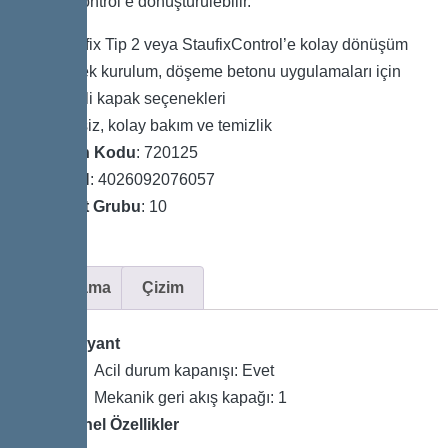
StaufixControl’e dönüştürülebilir.
Staufix Tip 2 veya StaufixControl’e kolay dönüşüm
Esnek kurulum, döşeme betonu uygulamaları için
çeşitli kapak seçenekleri
Aletsiz, kolay bakım ve temizlik
Ürün Kodu
: 720125
GTIN
: 4026092076057
Fiyat Grubu
: 10
Açıklama
Çizim
Varyant
Acil durum kapanışı: Evet
Mekanik geri akış kapağı: 1
Genel Özellikler