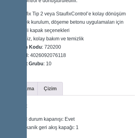
StaufixControl’e dönüştürülebilir.
Staufix Tip 2 veya StaufixControl’e kolay dönüşüm
Esnek kurulum, döşeme betonu uygulamaları için
çeşitli kapak seçenekleri
Aletsiz, kolay bakım ve temizlik
Ürün Kodu
: 720200
GTIN
: 4026092076118
Fiyat Grubu
: 10
Açıklama
Çizim
Varyant
Acil durum kapanışı: Evet
Mekanik geri akış kapağı: 1