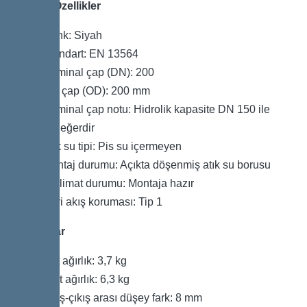
Genel Özellikler
Renk: Siyah
Standart: EN 13564
Nominal çap (DN): 200
Dış çap (OD): 200 mm
Nominal çap notu: Hidrolik kapasite DN 150 ile
eşdeğerdir
Atık su tipi: Pis su içermeyen
Montaj durumu: Açıkta döşenmiş atık su borusu
Teslimat durumu: Montaja hazır
Geri akış koruması: Tip 1
Boyutlar
Net ağırlık: 3,7 kg
Brüt ağırlık: 6,3 kg
Giriş-çıkış arası düşey fark: 8 mm