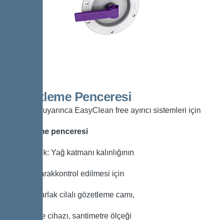
Gözetleme Penceresi
EN 1825 uyarınca EasyClean free ayırıcı sistemleri için
Gözetleme penceresi
Uyumluluk: Yağ katmanı kalınlığının
görsel olarakkontrol edilmesi için
İçeriği: Parlak cilalı gözetleme camı,
temizleme cihazı, santimetre ölçeği