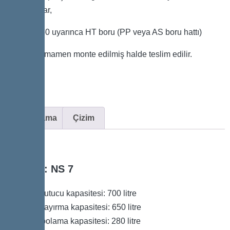
HD borular,
DIN 19560 uyarınca HT boru (PP veya AS boru hattı)
Sistem tamamen monte edilmiş halde teslim edilir.
Açıklama
Çizim
Boyut: NS 7
Çamur tutucu kapasitesi: 700 litre
Toplam ayırma kapasitesi: 650 litre
Yağ depolama kapasitesi: 280 litre