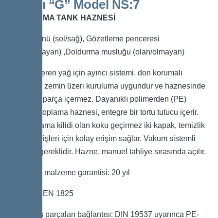
Ayırıcı “G” Model NS:7
DEPOLAMA TANK HAZNESİ
Bakım yönü (sol/sağ), Gözetleme penceresi
(olan/olmayan) ,Doldurma musluğu (olan/olmayan)
Atık su içeren yağ için ayırıcı sistemi, don korumalı
alanlarda zemin üzeri kuruluma uygundur ve haznesinde
hiç metal parça içermez. Dayanıklı polimerden (PE)
yapılmış toplama haznesi, entegre bir tortu tutucu içerir.
Hızlı kapama kilidi olan koku geçirmez iki kapak, temizlik
ve bakım işleri için kolay erişim sağlar. Vakum sistemli
vidanjör gereklidir. Hazne, manuel tahliye sırasında açılır.
Polietilen malzeme garantisi: 20 yıl
Standart: EN 1825
Giriş/çıkış parçaları bağlantısı: DIN 19537 uyarınca PE-