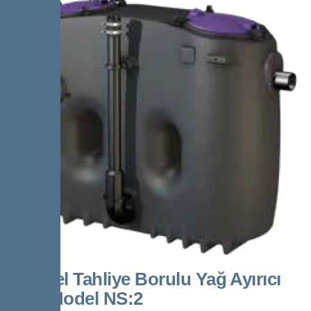
Kessel Tahliye Borulu Yağ Ayırıcı
“D” Model NS:2