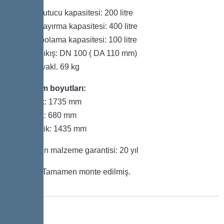
Çamur tutucu kapasitesi: 200 litre
Toplam ayırma kapasitesi: 400 litre
Yağ depolama kapasitesi: 100 litre
Giriş / Çıkış: DN 100 ( DA 110 mm)
Ağırlık: yakl. 69 kg
Kurulum boyutları:
Uzunluk: 1735 mm
Genişlik: 680 mm
Yükseklik: 1435 mm
Polietilen malzeme garantisi: 20 yıl
Teslim: Tamamen monte edilmiş.