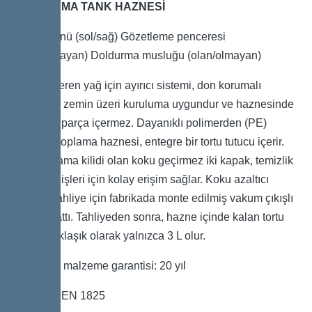
DEPOLAMA TANK HAZNESİ
Bakım yönü (sol/sağ) Gözetleme penceresi
(olan/olmayan) Doldurma musluğu (olan/olmayan)
Atık su içeren yağ için ayırıcı sistemi, don korumalı
alanlarda zemin üzeri kuruluma uygundur ve haznesinde
hiç metal parça içermez. Dayanıklı polimerden (PE)
yapılmış toplama haznesi, entegre bir tortu tutucu içerir.
Hızlı kapama kilidi olan koku geçirmez iki kapak, temizlik
ve bakım işleri için kolay erişim sağlar. Koku azaltıcı
manuel tahliye için fabrikada monte edilmiş vakum çıkışlı
basınç hattı. Tahliyeden sonra, hazne içinde kalan tortu
hacmi yaklaşık olarak yalnızca 3 L olur.
Polietilen malzeme garantisi: 20 yıl
Standart: EN 1825