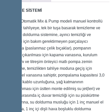
TAHLİYE SİSTEMİ
Kessel Otomatik Mix & Pump modeli manuel kontrollü
kokusuz tahliyeye, tek bir tuşa basarak temizleme ve
yeniden doldurma sistemine, ayırıcı temizliği ve
tahliyesi için bakım gerektirmeyen parçalayıcı
pompaya (paslanmaz çelik bıçaklar), pompanın
kolayca çıkarılması için kapama vanasına, kurulum
donanımı ve titreşim önleyici matlı pompa zemin
desteğine, temizlikten tahliye moduna geçiş için
manuel el vanasına sahiptir, pompalama kapasitesi 3,0
kW, 5 m kablo uzunluğuna, yağ katmanının
parçalanması için üstten monte edilmiş su jet(leri) ve
tahliye sırasında iç duvar temizliği için su püskürtme
başlıklarına, su doldurma musluğu için 1 inç manuel el
vanasına, 1 inç içi dişli hava boşluklu doldurma