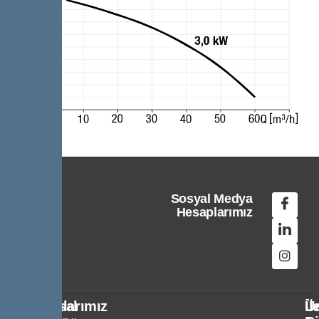
Sosyal Medya
Hesaplarımız
Kurumsal
Politikalarımız
Ür
İl