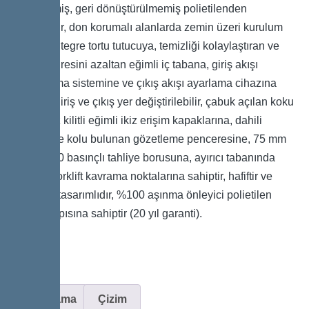
İşlenmemiş, geri dönüştürülmemiş polietilenden
üretilmiştir, don korumalı alanlarda zemin üzeri kurulum
içindir, entegre tortu tutucuya, temizliği kolaylaştıran ve
tahliye süresini azaltan eğimli iç tabana, giriş akışı
yavaşlatma sistemine ve çıkış akışı ayarlama cihazına
sahiptir, giriş ve çıkış yer değiştirilebilir, çabuk açılan koku
sızdırmaz kilitli eğimli ikiz erişim kapaklarına, dahili
temizleme kolu bulunan gözetleme penceresine, 75 mm
OD PN 10 basınçlı tahliye borusuna, ayırıcı tabanında
entegre forklift kavrama noktalarına sahiptir, hafiftir ve
kompakt tasarımlıdır, %100 aşınma önleyici polietilen
gövde yapısına sahiptir (20 yıl garanti).
Açıklama
Çizim