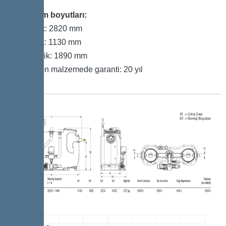
Kurulum boyutları:
Uzunluk: 2820 mm
Genişlik: 1130 mm
Yükseklik: 1890 mm
Polietilen malzemede garanti: 20 yıl