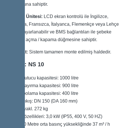
musluğuna sahiptir.
Kontrol Ünitesi:
LCD ekran kontrolü ile İngilizce,
Almanca, Fransızca, İtalyanca, Flemenkçe veya Lehçe
dilinde ayarlanabilir ve BMS bağlantıları ile şebeke
elektriği açma / kapama düğmesine sahiptir.
Teslimat:
Sistem tamamen monte edilmiş haldedir.
Boyut: NS 10
Çamur tutucu kapasitesi: 1000 litre
Toplam ayırma kapasitesi: 900 litre
Yağ depolama kapasitesi: 400 litre
Giriş / Çıkış: DN 150 (DA 160 mm)
Ağırlık: yakl. 272 kg
Pompa özellikleri: 3,0 kW (IP55, 400 V, 50 HZ)
Çıkış: 10 Metre orta basınç yüksekliğinde 37 m³ / h