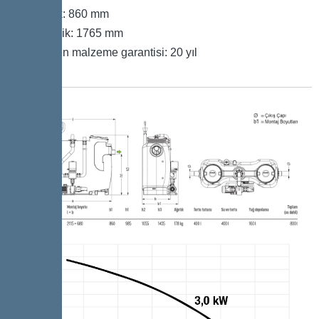
Genişlik: 860 mm
Yükseklik: 1765 mm
Polietilen malzeme garantisi: 20 yıl