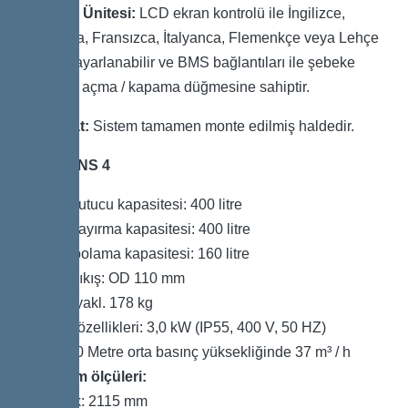
Kontrol Ünitesi:
LCD ekran kontrolü ile İngilizce,
Almanca, Fransızca, İtalyanca, Flemenkçe veya Lehçe
dilinde ayarlanabilir ve BMS bağlantıları ile şebeke
elektriği açma / kapama düğmesine sahiptir.
Teslimat:
Sistem tamamen monte edilmiş haldedir.
Boyut: NS 4
Çamur tutucu kapasitesi: 400 litre
Toplam ayırma kapasitesi: 400 litre
Yağ depolama kapasitesi: 160 litre
Giriş / Çıkış: OD 110 mm
Ağırlık: yakl. 178 kg
Pompa özellikleri: 3,0 kW (IP55, 400 V, 50 HZ)
Çıkış: 10 Metre orta basınç yüksekliğinde 37 m³ / h
Kurulum ölçüleri:
Uzunluk: 2115 mm