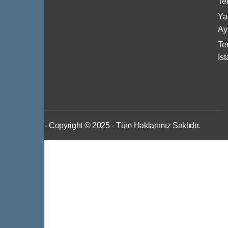
Te
Bize
Ya
Ulaşın
Ayı
Ter
İs
IWS
- Copyright © 2025 - Tüm Haklarımız Saklıdır.