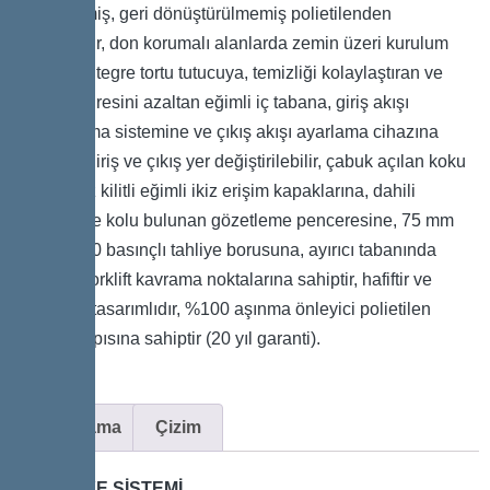
İşlenmemiş, geri dönüştürülmemiş polietilenden
üretilmiştir, don korumalı alanlarda zemin üzeri kurulum
içindir, entegre tortu tutucuya, temizliği kolaylaştıran ve
tahliye süresini azaltan eğimli iç tabana, giriş akışı
yavaşlatma sistemine ve çıkış akışı ayarlama cihazına
sahiptir, giriş ve çıkış yer değiştirilebilir, çabuk açılan koku
sızdırmaz kilitli eğimli ikiz erişim kapaklarına, dahili
temizleme kolu bulunan gözetleme penceresine, 75 mm
OD PN 10 basınçlı tahliye borusuna, ayırıcı tabanında
entegre forklift kavrama noktalarına sahiptir, hafiftir ve
kompakt tasarımlıdır, %100 aşınma önleyici polietilen
gövde yapısına sahiptir (20 yıl garanti).
Açıklama
Çizim
TAHLİYE SİSTEMİ