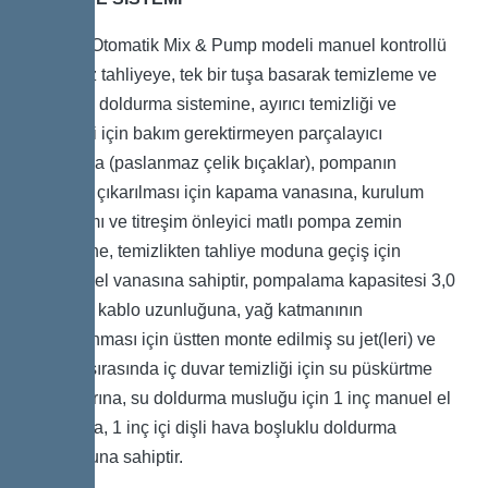
Kessel Otomatik Mix & Pump modeli manuel kontrollü
kokusuz tahliyeye, tek bir tuşa basarak temizleme ve
yeniden doldurma sistemine, ayırıcı temizliği ve
tahliyesi için bakım gerektirmeyen parçalayıcı
pompaya (paslanmaz çelik bıçaklar), pompanın
kolayca çıkarılması için kapama vanasına, kurulum
donanımı ve titreşim önleyici matlı pompa zemin
desteğine, temizlikten tahliye moduna geçiş için
manuel el vanasına sahiptir, pompalama kapasitesi 3,0
kW, 5 m kablo uzunluğuna, yağ katmanının
parçalanması için üstten monte edilmiş su jet(leri) ve
tahliye sırasında iç duvar temizliği için su püskürtme
başlıklarına, su doldurma musluğu için 1 inç manuel el
vanasına, 1 inç içi dişli hava boşluklu doldurma
musluğuna sahiptir.