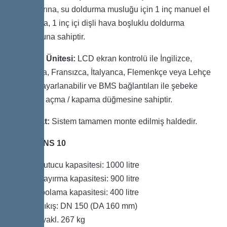
başlıklarına, su doldurma musluğu için 1 inç manuel el
vanasına, 1 inç içi dişli hava boşluklu doldurma
musluğuna sahiptir.
Kontrol Ünitesi:
LCD ekran kontrolü ile İngilizce,
Almanca, Fransızca, İtalyanca, Flemenkçe veya Lehçe
dilinde ayarlanabilir ve BMS bağlantıları ile şebeke
elektriği açma / kapama düğmesine sahiptir.
Teslimat:
Sistem tamamen monte edilmiş haldedir.
Boyut: NS 10
Çamur tutucu kapasitesi: 1000 litre
Toplam ayırma kapasitesi: 900 litre
Yağ depolama kapasitesi: 400 litre
Giriş / Çıkış: DN 150 (DA 160 mm)
Ağırlık: yakl. 267 kg