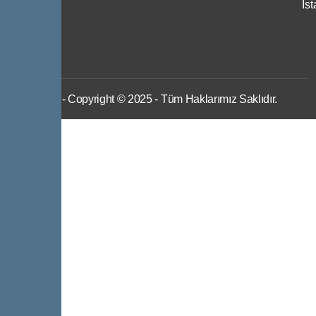
İs
IWS
- Copyright © 2025 - Tüm Haklarımız Saklıdır.