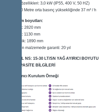
Pompa özellikleri: 3,0 kW (IP55, 400 V, 50 HZ)
Çıkış: 10 Metre orta basınç yüksekliğinde 37 m³ / h
Kurulum boyutları:
Uzunluk: 2820 mm
Genişlik: 1130 mm
Yükseklik: 1890 mm
Polietilen malzemede garanti: 20 yıl
KESSEL NS: 15-30 LT/SN YAĞ AYIRICI BOYUTU
VE KAPASİTE BİLGİLERİ
Yağ Ayırıcı Kurulum Örneği