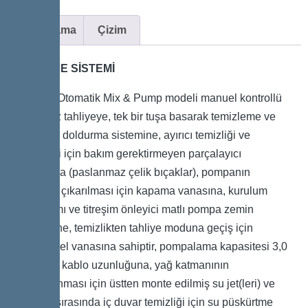
Açıklama
Çizim
TAHLİYE SİSTEMİ
Kessel Otomatik Mix & Pump modeli manuel kontrollü
kokusuz tahliyeye, tek bir tuşa basarak temizleme ve
yeniden doldurma sistemine, ayırıcı temizliği ve
tahliyesi için bakım gerektirmeyen parçalayıcı
pompaya (paslanmaz çelik bıçaklar), pompanın
kolayca çıkarılması için kapama vanasına, kurulum
donanımı ve titreşim önleyici matlı pompa zemin
desteğine, temizlikten tahliye moduna geçiş için
manuel el vanasına sahiptir, pompalama kapasitesi 3,0
kW, 5 m kablo uzunluğuna, yağ katmanının
parçalanması için üstten monte edilmiş su jet(leri) ve
tahliye sırasında iç duvar temizliği için su püskürtme