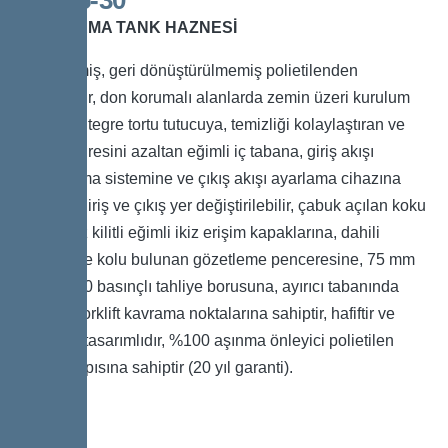
NS:15-30
DEPOLAMA TANK HAZNESİ
İşlenmemiş, geri dönüştürülmemiş polietilenden
üretilmiştir, don korumalı alanlarda zemin üzeri kurulum
içindir, entegre tortu tutucuya, temizliği kolaylaştıran ve
tahliye süresini azaltan eğimli iç tabana, giriş akışı
yavaşlatma sistemine ve çıkış akışı ayarlama cihazına
sahiptir, giriş ve çıkış yer değiştirilebilir, çabuk açılan koku
sızdırmaz kilitli eğimli ikiz erişim kapaklarına, dahili
temizleme kolu bulunan gözetleme penceresine, 75 mm
OD PN 10 basınçlı tahliye borusuna, ayırıcı tabanında
entegre forklift kavrama noktalarına sahiptir, hafiftir ve
kompakt tasarımlıdır, %100 aşınma önleyici polietilen
gövde yapısına sahiptir (20 yıl garanti).