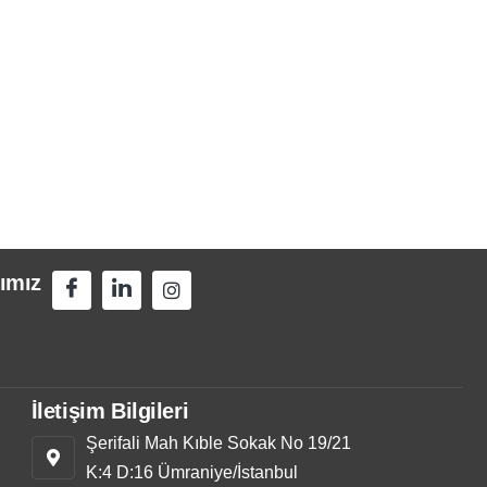
ımız
İletişim Bilgileri
Şerifali Mah Kıble Sokak No 19/21
K:4 D:16 Ümraniye/İstanbul