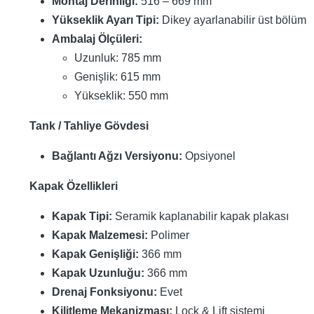
Montaj Derinliği:
516 – 669 mm
Yükseklik Ayarı Tipi:
Dikey ayarlanabilir üst bölüm
Ambalaj Ölçüleri:
Uzunluk: 785 mm
Genişlik: 615 mm
Yükseklik: 550 mm
Tank / Tahliye Gövdesi
Bağlantı Ağzı Versiyonu:
Opsiyonel
Kapak Özellikleri
Kapak Tipi:
Seramik kaplanabilir kapak plakası
Kapak Malzemesi:
Polimer
Kapak Genişliği:
366 mm
Kapak Uzunluğu:
366 mm
Drenaj Fonksiyonu:
Evet
Kilitleme Mekanizması:
Lock & Lift sistemi