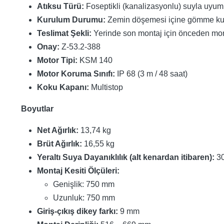
Atıksu Türü:
Foseptikli (kanalizasyonlu) suyla uyum
Kurulum Durumu:
Zemin döşemesi içine gömme k
Teslimat Şekli:
Yerinde son montaj için önceden monte
Onay:
Z-53.2-388
Motor Tipi:
KSM 140
Motor Koruma Sınıfı:
IP 68 (3 m / 48 saat)
Koku Kapanı:
Multistop
Boyutlar
Net Ağırlık:
13,74 kg
Brüt Ağırlık:
16,55 kg
Yeraltı Suya Dayanıklılık (alt kenardan itibaren):
3
Montaj Kesiti Ölçüleri:
Genişlik: 750 mm
Uzunluk: 750 mm
Giriş-çıkış dikey farkı:
9 mm