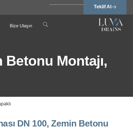
Teklif Al
Bize Ulaşın
n Betonu Montajı,
paklı
nası DN 100, Zemin Betonu