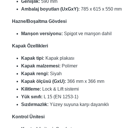
Genişlik:
590 mm
Ambalaj boyutları (UxGxY):
785 x 615 x 550 mm
Hazne/Boşaltma Gövdesi
Manşon versiyonu:
Spigot ve manşon dahil
Kapak Özellikleri
Kapak tipi:
Kapak plakası
Kapak malzemesi:
Polimer
Kapak rengi:
Siyah
Kapak ölçüsü (GxU):
366 mm x 366 mm
Kilitleme:
Lock & Lift sistemi
Yük sınıfı:
L 15 (EN 1253-1)
Sızdırmazlık:
Yüzey suyuna karşı dayanıklı
Kontrol Ünitesi