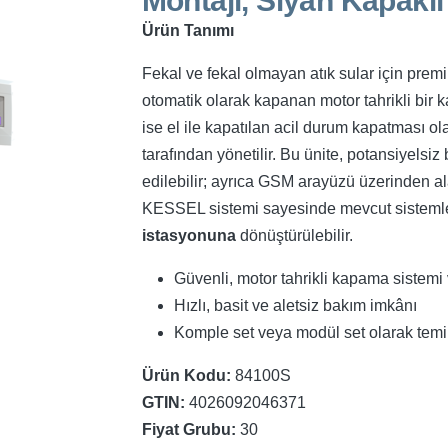
Montajı, Siyah Kapaklı
Ürün Tanımı
Fekal ve fekal olmayan atık sular için prem
otomatik olarak kapanan motor tahrikli bir k
ise el ile kapatılan acil durum kapatması ola
tarafından yönetilir. Bu ünite, potansiyelsi
edilebilir; ayrıca GSM arayüzü üzerinden al
KESSEL sistemi sayesinde mevcut sistemler
istasyonuna
dönüştürülebilir.
Güvenli, motor tahrikli kapama sistemi v
Hızlı, basit ve aletsiz bakım imkânı
Komple set veya modül set olarak temin
Ürün Kodu:
84100S
GTIN:
4026092046371
Fiyat Grubu:
30