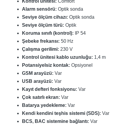
Kontrol ünitesi:
Comfort
Alarm sensörü:
Optik sonda
Seviye ölçüm cihazı:
Optik sonda
Seviye ölçüm türü:
Optik
Koruma sınıfı (kontrol):
IP 54
Şebeke frekansı:
50 Hz
Çalışma gerilimi:
230 V
Kontrol ünitesi kablo uzunluğu:
1,4 m
Potansiyelsiz kontak:
Opsiyonel
GSM arayüzü:
Var
USB arayüzü:
Var
Kayıt defteri fonksiyonu:
Var
Çok satırlı ekran:
Var
Batarya yedekleme:
Var
Kendi kendini teşhis sistemi (SDS):
Var
BCS, BAC sistemine bağlantı:
Var