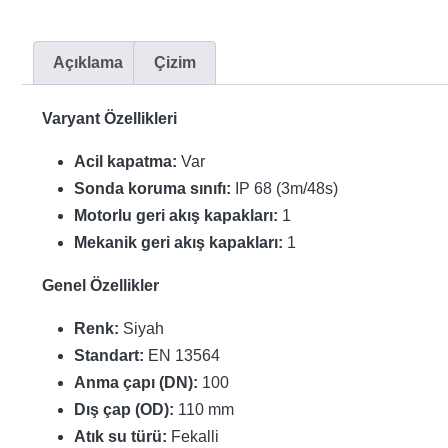
Açıklama
Çizim
Varyant Özellikleri
Acil kapatma:
Var
Sonda koruma sınıfı:
IP 68 (3m/48s)
Motorlu geri akış kapakları:
1
Mekanik geri akış kapakları:
1
Genel Özellikler
Renk:
Siyah
Standart:
EN 13564
Anma çapı (DN):
100
Dış çap (OD):
110 mm
Atık su türü:
Fekalli