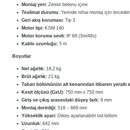
Montaj yeri:
Zemin betonu içine
Teslimat durumu:
Yerinde nihai montaj için önceden 
Geri akış koruması:
Tip 3
Motor tipi:
KSM 140
Motor koruma sınıfı:
IP 68 (3m/48s)
Kablo uzunluğu:
5 m
Boyutlar
Net ağırlık:
18,2 kg
Brüt ağırlık:
21 kg
Taban bölümünün alt kenarından itibaren yeraltı 
Kesit ölçüsü (GxU):
750 mm x 750 mm
Giriş ve çıkış arasındaki düşey fark:
9 mm
Montaj derinliği:
516 – 669 mm
Yükseklik ayarı:
Dikey ayarlanabilir üst bölüm
Uzunluk:
642 mm