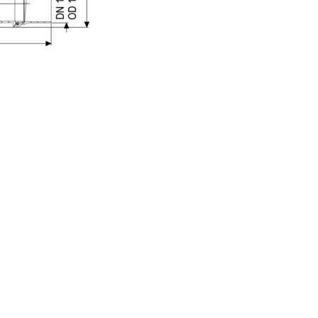
Sosyal Medya Hesaplar
ız
Ürünlerimiz
Petrol Ayırıcılar
Pompa Teknolojisi
tmelikler
Yağ Ayırıcılar