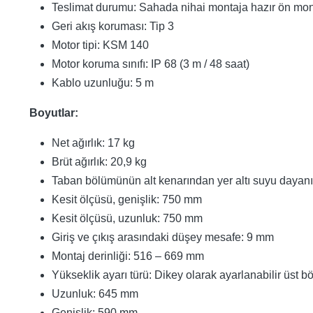
Teslimat durumu: Sahada nihai montaja hazır ön monta
Geri akış koruması: Tip 3
Motor tipi: KSM 140
Motor koruma sınıfı: IP 68 (3 m / 48 saat)
Kablo uzunluğu: 5 m
Boyutlar:
Net ağırlık: 17 kg
Brüt ağırlık: 20,9 kg
Taban bölümünün alt kenarından yer altı suyu daya
Kesit ölçüsü, genişlik: 750 mm
Kesit ölçüsü, uzunluk: 750 mm
Giriş ve çıkış arasındaki düşey mesafe: 9 mm
Montaj derinliği: 516 – 669 mm
Yükseklik ayarı türü: Dikey olarak ayarlanabilir üst b
Uzunluk: 645 mm
Genişlik: 590 mm