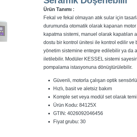
Seramik Döşenebilir
Ürün Tanımı :
Fekal ve fekal olmayan atık sular için tasar
durumunda otomatik olarak kapanan motor tahr
kapatma sistemi, manuel olarak kapatılan ac
dostu bir kontrol ünitesi ile kontrol edilir 
yönetim sistemine entegre edilebilir ya da 
iletilebilir. Modüler KESSEL sistemi sayesi
pompalama istasyonuna dönüştürülebilir.
Güvenli, motorla çalışan optik sensörl
Hızlı, basit ve aletsiz bakım
Komple set veya modül set olarak temin
Ürün Kodu: 84125X
GTIN: 4026092046456
Fiyat grubu: 30