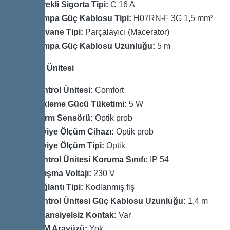
Gerekli Sigorta Tipi:
C 16 A
Pompa Güç Kablosu Tipi:
H07RN-F 3G 1,5 mm²
Pervane Tipi:
Parçalayıcı (Macerator)
Pompa Güç Kablosu Uzunluğu:
5 m
Kontrol Ünitesi
Kontrol Ünitesi:
Comfort
Bekleme Gücü Tüketimi:
5 W
Alarm Sensörü:
Optik prob
Seviye Ölçüm Cihazı:
Optik prob
Seviye Ölçüm Tipi:
Optik
Kontrol Ünitesi Koruma Sınıfı:
IP 54
Çalışma Voltajı:
230 V
Bağlantı Tipi:
Kodlanmış fiş
Kontrol Ünitesi Güç Kablosu Uzunluğu:
1,4 m
Potansiyelsiz Kontak:
Var
GSM Arayüzü:
Yok