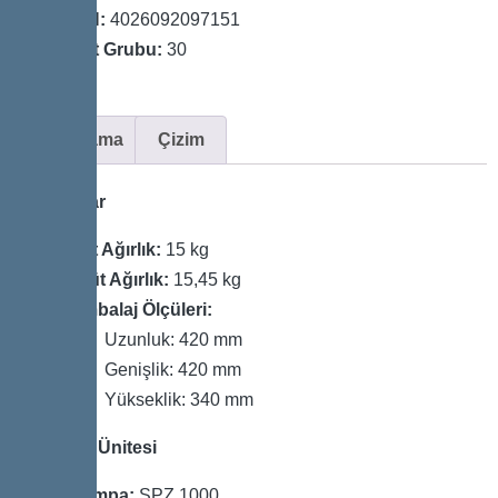
GTIN:
4026092097151
Fiyat Grubu:
30
Açıklama
Çizim
Boyutlar
Net Ağırlık:
15 kg
Brüt Ağırlık:
15,45 kg
Ambalaj Ölçüleri:
Uzunluk: 420 mm
Genişlik: 420 mm
Yükseklik: 340 mm
Pompa Ünitesi
Pompa:
SPZ 1000