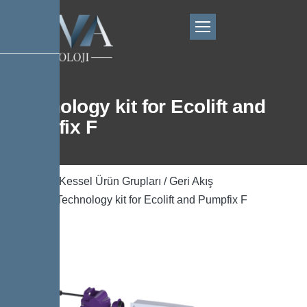
Technology kit for Ecolift and
Pumpfix F
Ana Sayfa
/
Kessel Ürün Grupları
/
Geri Akış
Önleyicisi
/ Technology kit for Ecolift and Pumpfix F