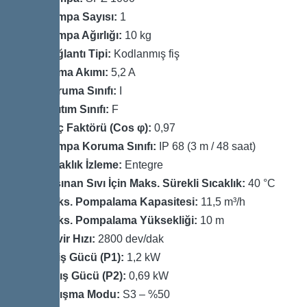
Pompa Sayısı:
1
Pompa Ağırlığı:
10 kg
Bağlantı Tipi:
Kodlanmış fiş
Anma Akımı:
5,2 A
Koruma Sınıfı:
I
Yalıtım Sınıfı:
F
Güç Faktörü (Cos φ):
0,97
Pompa Koruma Sınıfı:
IP 68 (3 m / 48 saat)
Sıcaklık İzleme:
Entegre
Taşınan Sıvı İçin Maks. Sürekli Sıcaklık:
40 °C
Maks. Pompalama Kapasitesi:
11,5 m³/h
Maks. Pompalama Yüksekliği:
10 m
Devir Hızı:
2800 dev/dak
Giriş Gücü (P1):
1,2 kW
Çıkış Gücü (P2):
0,69 kW
Çalışma Modu:
S3 – %50