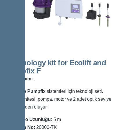
Technology kit for Ecolift and
Pumpfix F
Ürün Tanımı :
Ecolift ve Pumpfix
sistemleri için teknoloji seti.
Kontrol ünitesi, pompa, motor ve 2 adet optik seviye
sensöründen oluşur.
Kablo Uzunluğu:
5 m
Ürün No:
20000-TK