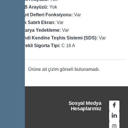
USB Arayüzü:
Yok
Kayıt Defteri Fonksiyonu:
Var
Çok Satırlı Ekran:
Var
Batarya Yedekleme:
Var
Kendi Kendine Teşhis Sistemi (SDS):
Var
Gerekli Sigorta Tipi:
C 16 A
Ürüne ait çizim görseli bulunamadı.
Sosyal Medya
Hesaplarımız