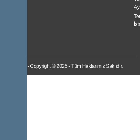
Ulaşın
Ayı
Ter
İs
IWS
- Copyright © 2025 - Tüm Haklarımız Saklıdır.