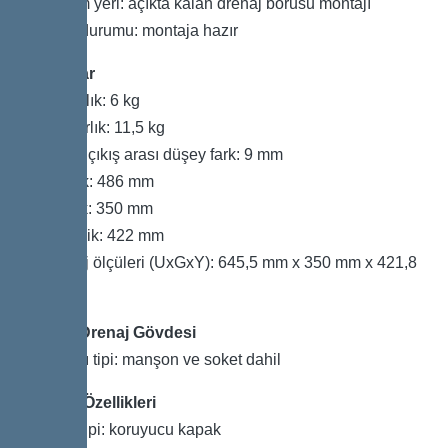
Kurulum yeri: açıkta kalan drenaj borusu montajı
Teslim durumu: montaja hazır
Boyutlar
Net ağırlık: 6 kg
Brüt ağırlık: 11,5 kg
Giriş ve çıkış arası düşey fark: 9 mm
Uzunluk: 486 mm
Genişlik: 350 mm
Yükseklik: 422 mm
Ambalaj ölçüleri (UxGxY): 645,5 mm x 350 mm x 421,8
mm
Tank / Drenaj Gövdesi
Bağlantı tipi: manşon ve soket dahil
Kapak Özellikleri
Kapak tipi: koruyucu kapak