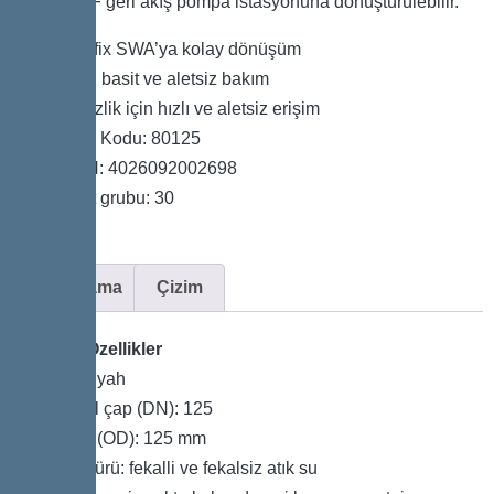
Pumpfix F geri akış pompa istasyonuna dönüştürülebilir.
Staufix SWA’ya kolay dönüşüm
Hızlı, basit ve aletsiz bakım
Temizlik için hızlı ve aletsiz erişim
Ürün Kodu: 80125
GTIN: 4026092002698
Fiyat grubu: 30
Açıklama
Çizim
Genel Özellikler
Renk: siyah
Nominal çap (DN): 125
Dış çap (OD): 125 mm
Atık su türü: fekalli ve fekalsiz atık su