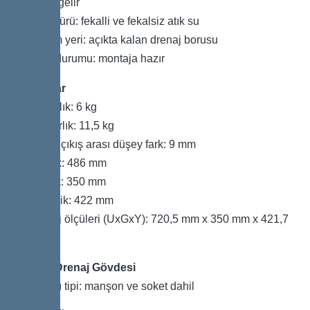
karşılık gelir
Atık su türü: fekalli ve fekalsiz atık su
Kurulum yeri: açıkta kalan drenaj borusu
Teslim durumu: montaja hazır
Boyutlar
Net ağırlık: 6 kg
Brüt ağırlık: 11,5 kg
Giriş ve çıkış arası düşey fark: 9 mm
Uzunluk: 486 mm
Genişlik: 350 mm
Yükseklik: 422 mm
Ambalaj ölçüleri (UxGxY): 720,5 mm x 350 mm x 421,7
mm
Tank / Drenaj Gövdesi
Bağlantı tipi: manşon ve soket dahil