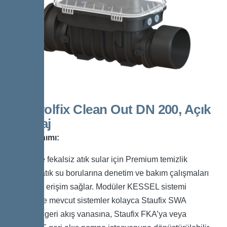
Controlfix Clean Out DN 200, Açık
Montaj
Ürün Tanımı:
Fekalli ve fekalsiz atık sular için Premium temizlik
parçası, atık su borularına denetim ve bakım çalışmaları
için kolay erişim sağlar. Modüler KESSEL sistemi
sayesinde mevcut sistemler kolayca Staufix SWA
Premium geri akış vanasına, Staufix FKA’ya veya