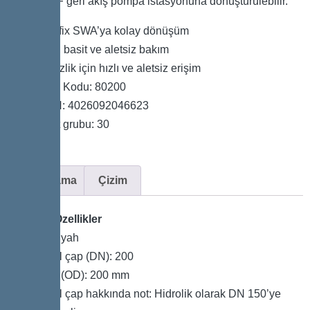
Pumpfix F geri akış pompa istasyonuna dönüştürülebilir.
Staufix SWA’ya kolay dönüşüm
Hızlı, basit ve aletsiz bakım
Temizlik için hızlı ve aletsiz erişim
Ürün Kodu: 80200
GTIN: 4026092046623
Fiyat grubu: 30
Açıklama
Çizim
Genel Özellikler
Renk: siyah
Nominal çap (DN): 200
Dış çap (OD): 200 mm
Nominal çap hakkında not: Hidrolik olarak DN 150’ye