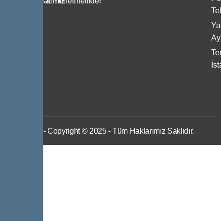
Referanslarımız
Şartname & Yönetmelikler
Te
Bize
Ya
Ulaşın
Ayı
Ter
İs
IWS
- Copyright © 2025 - Tüm Haklarımız Saklıdır.