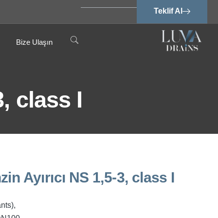
Teklif Al
Bize Ulaşın
, class I
n Ayırıcı NS 1,5-3, class I
nts),