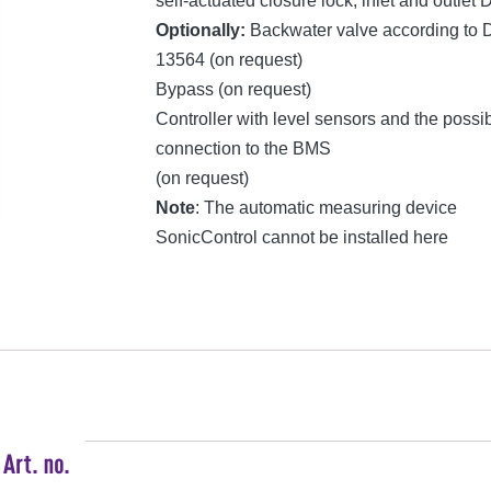
self-actuated closure lock, inlet and outlet
Optionally:
Backwater valve according to 
13564 (on request)
Bypass (on request)
Controller with level sensors and the possibi
connection to the BMS
(on request)
Note
: The automatic measuring device
SonicControl cannot be installed here