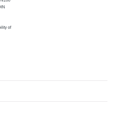
 DN100
DIN
lity of