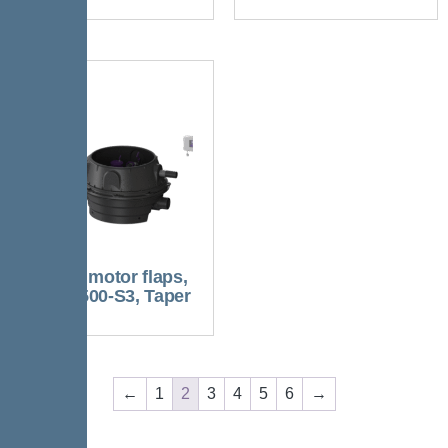
Duo, 2 motor flaps,
SPF 1500-S3, Taper
←
1
2
3
4
5
6
→