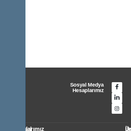
Sosyal Medya
Hesaplarımız
Kurumsal
Politikalarımız
Ür
İl